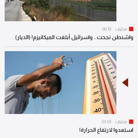
محليات
00:18
واشنطن نجحت.. واسرائيل أبلغت الميكانيزم! (الديار)
محليات
03:58
استعدوا لارتفاع الحرارة!