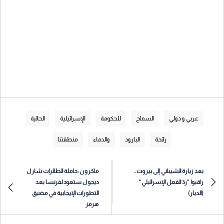
عربي و دولي
السماح
للحكومة
الإسرائيلية
الحالية
رائحة
البارود
والدماء
منطقتنا
بعد زيارة الشيباني إلى بيروت..
ماكرون: حاملة الطائرات شارل
راقبوا "ردّ الفعل الإسرائيلي"
ديجول ستعود لفرنسا بعد
(الديار)
التطورات الإيجابية في مضيق
هرمز