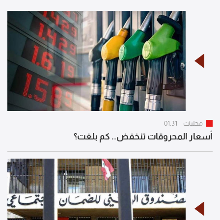
محليات
01:31
أسعار المحروقات تنخفض.. كم بلغت؟