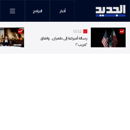
أخبار
البرامج
13:52
رسالة أميركية إلى طهران.. واتفاق
"قريب"!