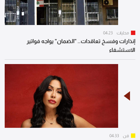
محليات
04:23
إنذارات وفسخ تعاقدات.. "الضمان" يواجه فواتير
الاستشفاء
فن
04:33