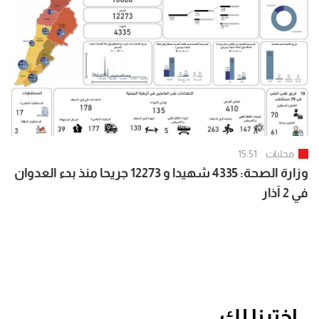
محليات
15:51
وزارة الصحة: 4335 شهيدا و 12273 جريحا منذ بدء العدوان
في 2 آذار
اخترنا لك