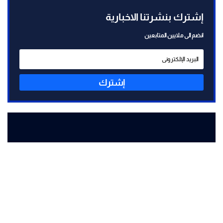
إشترك بنشرتنا الاخبارية
انضم الى ملايين المتابعين
إشترك