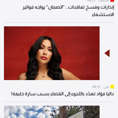
محليات
04:23
إنذارات وفسخ تعاقدات.. "الضمان" يواجه فواتير
الاستشفاء
فن
04:33
داليا فؤاد تهدّد باللجوء إلى القضاء بسبب سارة خليفة!