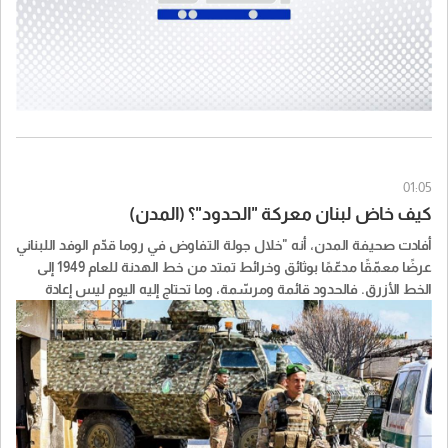
01:05
كيف خاض لبنان معركة "الحدود"؟ (المدن)
أفادت صحيفة المدن، أنه "خلال جولة التفاوض في روما قدّم الوفد اللبناني
عرضًا معمّقًا مدعّمًا بوثائق وخرائط تمتد من خط الهدنة للعام 1949 إلى
الخط الأزرق. فالحدود قائمة ومرسّمة، وما تحتاج إليه اليوم ليس إعادة
ترسيم، وإنما تثبيت ميداني واستكمال الانسحاب الإسرائيلي حتى الحدود
المعترف بها. حصل العرض على إشادة أميركية، بينما اعترض الجانب
اللبناني على تركيز النقاش على مسألة تصحيح الخط الأزرق والنقاط
الحدودية، في وقت لا تزال فيه القوات الإسرائيلية تحتل عشرات البلدات
والنقاط داخل الأراضي اللبنانية".