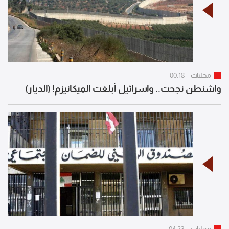
محليات
00:18
واشنطن نجحت.. واسرائيل أبلغت الميكانيزم! (الديار)