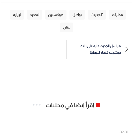
محليات
"الجديد":
تواصل
هوكستين
لتحديد
لزيارة
لبنان
مراسل الجديد: غارة على بلدة
جبشيت قضاء النبطية
اقرأ ايضا في محليات
02:01