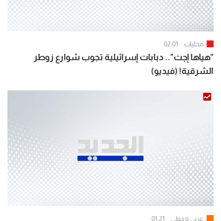
محليات
02:01
"هياها إجت".. دبابات إسرائيلية تجوب شوارع زوطر
الشرقية! (فيديو)
عربي و دولي
01:21