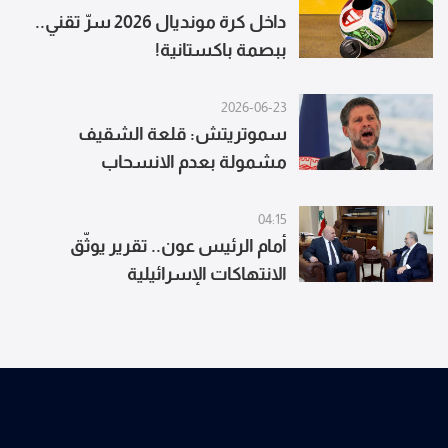
داخل كرة مونديال 2026 سرّ تقني..
ببصمة باكستانية!
2026-06-23
سموتريتش: قلعة الشقيف
مشمولة بعدم الانسحاب
04:15
أمام الرئيس عون.. تقرير يوثّق
الانتهاكات الإسرائيلية