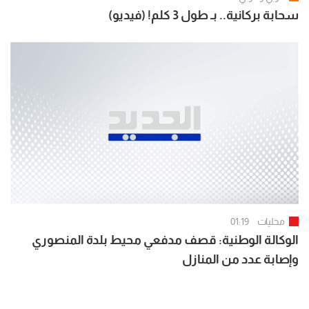
سحابة بركانية.. بـ طول 3 كلم! (فيديو)
محليات
01:19
الوكالة الوطنية: قصف مدفعي محيط بلدة المنصوري
وإصابة عدد من المنازل