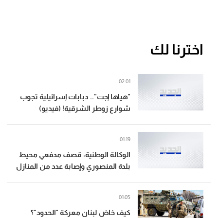
اخترنا لك
02:01
"هياها إجت".. دبابات إسرائيلية تجوب
شوارع زوطر الشرقية! (فيديو)
01:19
الوكالة الوطنية: قصف مدفعي محيط
بلدة المنصوري وإصابة عدد من المنازل
01:05
كيف خاض لبنان معركة "الحدود"؟