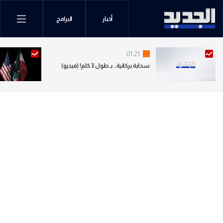
أخبار
البرامج
01:21
سحابة بركانية.. بـ طول 3 كلم! (فيديو)