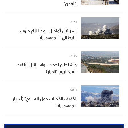
(المدن)
00:31
اسرائيل تُماطل.. ولا التزام جنوب
الليطاني! (الجمهورية)
00:18
واشنطن نجحت.. واسرائيل أبلغت
الميكانيزم! (الديار)
00:11
تخفيف الخطاب حول السلاح؟ (أسرار
الجمهورية)