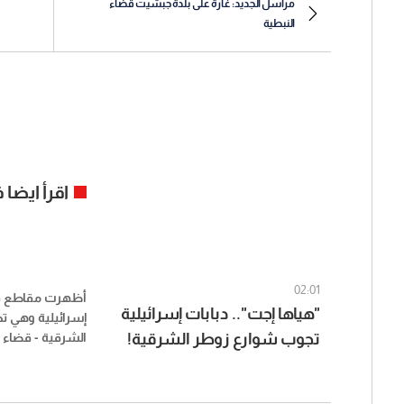
مراسل الجديد: غارة على بلدة جبشيت قضاء
النبطية
اقرأ ايضا
02:01
أظهرت مقاطع في
"هياها إجت".. دبابات إسرائيلية
إسرائيلية وهي ت
تجوب شوارع زوطر الشرقية!
الشرقية - قضاء ا
بين الأحياء الس
(فيديو)
المنازل.