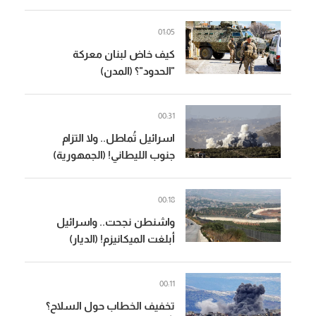
عدد من المنازل
01:05
كيف خاض لبنان معركة
"الحدود"؟ (المدن)
00:31
اسرائيل تُماطل.. ولا التزام
جنوب الليطاني! (الجمهورية)
00:18
واشنطن نجحت.. واسرائيل
أبلغت الميكانيزم! (الديار)
00:11
تخفيف الخطاب حول السلاح؟