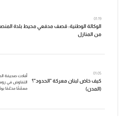
01:19
الوكالة الوطنية: قصف مدفعي محيط بلدة المنص
من المنازل
01:05
أفادت صحيفة المد
كيف خاض لبنان معركة "الحدود"؟
التفاوض في روما ق
(المدن)
معمّقًا مدعّمًا ب
قائمة ومرسّمة، و
إعادة ترسيم، وإن
الانسحاب الإسرائ
بها. حصل العرض ع
اعترض الجانب الل