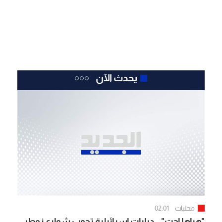
يحدث الآن
محليات
02:01
"هياها إجت".. دبابات إسرائيلية تجوب شوارع زوطر