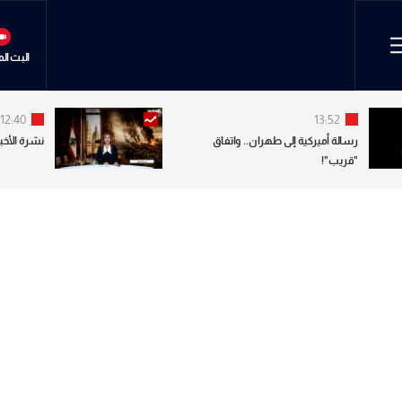
البث ال
12:40
13:52
رسالة أميركية إلى طهران.. واتفاق
نشرة الأخبا
"قريب"!