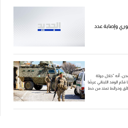
وري وإصابة عدد
ن، أنه "خلال جولة
دّم الوفد اللبناني عرضًا
وثائق وخرائط تمتد من خط
الهدنة للعام 1949 إلى الخط الأزرق. فالحدود
ما تحتاج إليه اليوم ليس
ما تثبيت ميداني واستكمال
يلي حتى الحدود المعترف
لى إشادة أميركية، بينما
بناني على تركيز النقاش