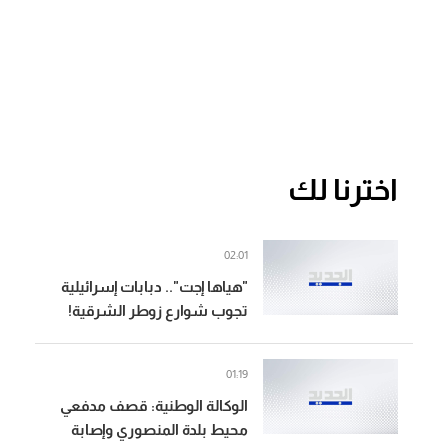
اخترنا لك
02:01
"هياها إجت".. دبابات إسرائيلية
تجوب شوارع زوطر الشرقية!
(فيديو)
01:19
الوكالة الوطنية: قصف مدفعي
محيط بلدة المنصوري وإصابة