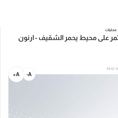
محليات
 على محيط يحمر الشقيف - ارنون
20
A+
A-