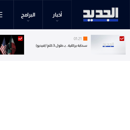
أخبار
البرامج
01:21
سحابة بركانية.. بـ طول 3 كلم! (فيديو)