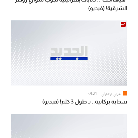
الشرقية! (فيديو)
عربي و دولي
01:21
سحابة بركانية.. بـ طول 3 كلم! (فيديو)