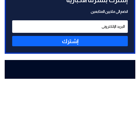
إشترك بنشرتنا الاخبارية
انضم الى ملايين المتابعين
إشترك