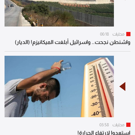
محليات
00:18
واشنطن نجحت.. واسرائيل أبلغت الميكانيزم! (الديار)
محليات
03:58
استعدوا لارتفاع الحرارة!