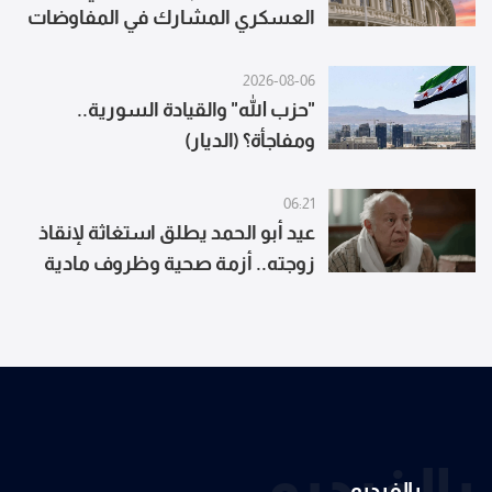
العسكري المشارك في المفاوضات
مع اسرائيل
2026-08-06
"حزب الله" والقيادة السورية..
ومفاجأة؟ (الديار)
06:21
عيد أبو الحمد يطلق استغاثة لإنقاذ
زوجته.. أزمة صحية وظروف مادية
صعبة
بالفيديو
بالفيديو