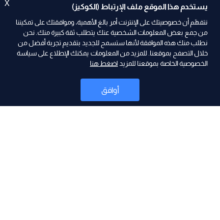
X
يستخدم هذا الموقع ملف الإرتباط (الكوكيز)
نتفهّم أن خصوصيتك على الإنترنت أمر بالغ الأهمية، وموافقتك على تمكيننا
من جمع بعض المعلومات الشخصية عنك يتطلب ثقة كبيرة منك. نحن
نطلب منك هذه الموافقة لأنها ستسمح للجديد بتقديم تجربة أفضل من
خلال التصفح بموقعنا. للمزيد من المعلومات يمكنك الإطلاع على سياسة
الخصوصية الخاصة بموقعنا للمزيد
اضغط هنا
ad
أوافق