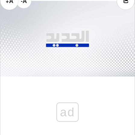
A+
A-
ad