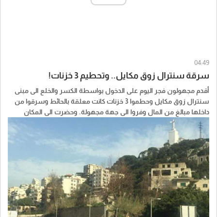
04:49
سرقة سنترال زوق مكايل.. وتحطيم 3 خزنات!
أقدم مجهولون فجر اليوم على الدخول بواسطة الكسر والخلع الى مبنى
سنترال زوق مكايل وحطموا 3 خزنات كانت معلقة بالحائط وسرقوا من
داخلها مبالغ من المال وفروا الى جهة مجهولة. وحضرت الى المكان
عناصر من القوى الأمنية والادلة الجنائية التي عملت على رفع البصمات
وبوشرت التحقيقات لكشف السارقين.