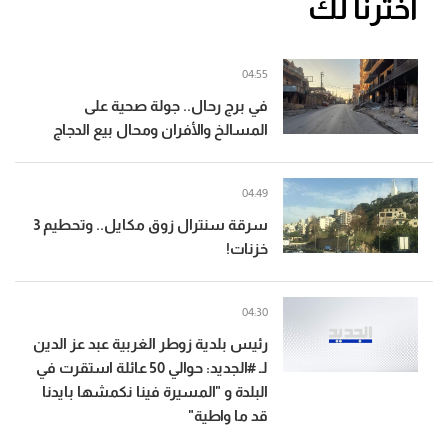
اخترنا لك
04:55
في برج رحال.. جولة صحية على
المسالخ والأفران ومحال بيع الدجاج
04:49
سرقة سنترال زوق مكايل.. وتحطيم 3
خزنات!
04:30
رئيس بلدية زوطر الغربية عبد عز الدين
لـ #الجديد: حوالي 50 عائلة استقرت في
البلدة و "المسيرة فينا نكمشها بايدنا
قد ما واطية"