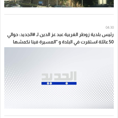
04:30
رئيس بلدية زوطر الغربية عبد عز الدين لـ #الجديد: حوالي
50 عائلة استقرت في البلدة و "المسيرة فينا نكمشها
بايدنا قد ما واطية"