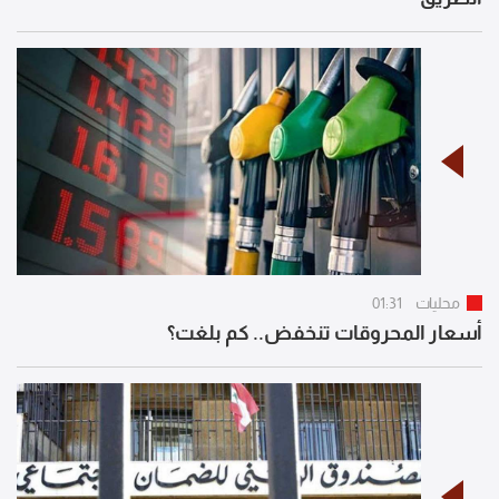
محليات
01:31
أسعار المحروقات تنخفض.. كم بلغت؟