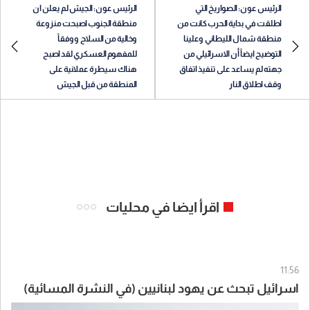
الرئيس عون: الصواريخ التي
الرئيس عون: الجيش لم يعلن ان
اطلقت في بداية الحرب كانت من
منطقة الجنوب اصبحت منزوعة
منطقة شمال الليطاني وعلينا
وخالية من السلاح ووفقاً
التوضيح ايضاً أن الاسرائيلي من
للمفهوم العسكري لقد اصبح
جهته لم يساعد على تنفيذ اتفاق
هناك سيطرة عملانية على
وقف اطلاق النار
المنطقة من قبل الجيش
اقرأ ايضا في محليات
11:56
اسرائيل تبحث عن يهود لبنانيين (في النشرة المسائية)