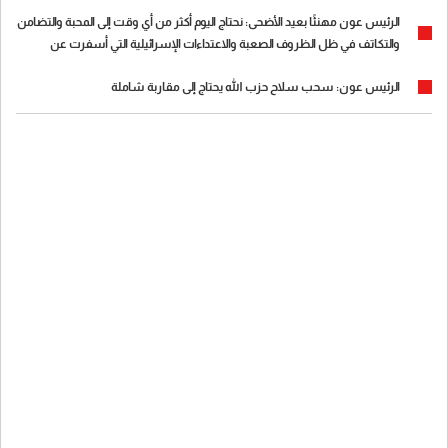
الرئيس عون مهنئًا بعيد الأضحى: نحتاج اليوم أكثر من أي وقت إلى المحبة والتضامن
والتكاتف في ظل الظروف الصعبة والاعتداءات الإسرائيلية التي أسفرت عن
سقوط ضحايا وجرحى ونازحين يفتقدون فرحة العيد
الرئيس عون: سحب سلاح حزب الله يحتاج إلى مقاربة شاملة