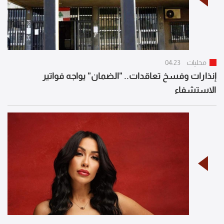
محليات
04:23
إنذارات وفسخ تعاقدات.. "الضمان" يواجه فواتير
الاستشفاء