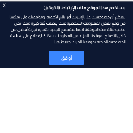
X
يستخدم هذا الموقع ملف الإرتباط (الكوكيز)
نتفهّم أن خصوصيتك على الإنترنت أمر بالغ الأهمية، وموافقتك على تمكيننا
من جمع بعض المعلومات الشخصية عنك يتطلب ثقة كبيرة منك. نحن
نطلب منك هذه الموافقة لأنها ستسمح للجديد بتقديم تجربة أفضل من
ad
خلال التصفح بموقعنا. للمزيد من المعلومات يمكنك الإطلاع على سياسة
الخصوصية الخاصة بموقعنا للمزيد
اضغط هنا
أوافق