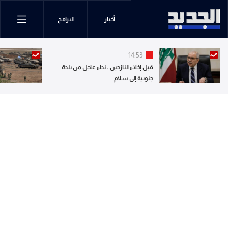
أخبار
البرامج
14:53
قبل إخلاء النازحين.. نداء عاجل من بلدة
جنوبية إلى سلام