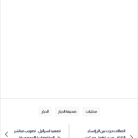
محليات
صحيفة الديار
الديار
اتصالات جرت بين الرؤساء
تصعيد اسرائيل.. تصويب مباشر
الثلاثة.. وبري تواصل مع "حزب
على المفاوضات! (الجمهورية)