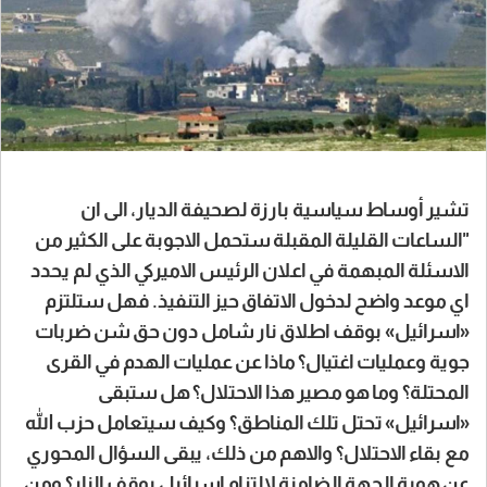
تشير أوساط سياسية بارزة لصحيفة الديار، الى ان
"الساعات القليلة المقبلة ستحمل الاجوبة على الكثير من
الاسئلة المبهمة في اعلان الرئيس الاميركي الذي لم يحدد
اي موعد واضح لدخول الاتفاق حيز التنفيذ. فهل ستلتزم
«اسرائيل» بوقف اطلاق نار شامل دون حق شن ضربات
جوية وعمليات اغتيال؟ ماذا عن عمليات الهدم في القرى
المحتلة؟ وما هو مصير هذا الاحتلال؟ هل ستبقى
«اسرائيل» تحتل تلك المناطق؟ وكيف سيتعامل حزب الله
مع بقاء الاحتلال؟ والاهم من ذلك، يبقى السؤال المحوري
عن هوية الجهة الضامنة لالتزام اسرائيل بوقف النار؟ ومن