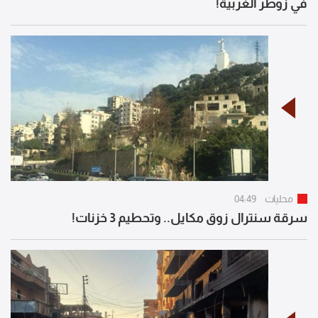
في زوطر الغربية!
محليات
04:49
سرقة سنترال زوق مكايل.. وتحطيم 3 خزنات!