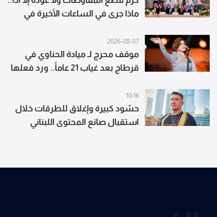
كرم قطع المفاوضات ولا عودة إلا اذا..
ماذا جرى في الساعات الأخيرة في
روما؟
2026-08-07
موقف محرج لـ ميادة الحناوي في
قرطاج بعد غياب 21 عاماً.. ورد فعلها
يتصدر
10:16
حشود كبيرة وإغلاق للطرقات خلال
استقبال صانع المحتوى اللبناني
المايسترو في دمشق