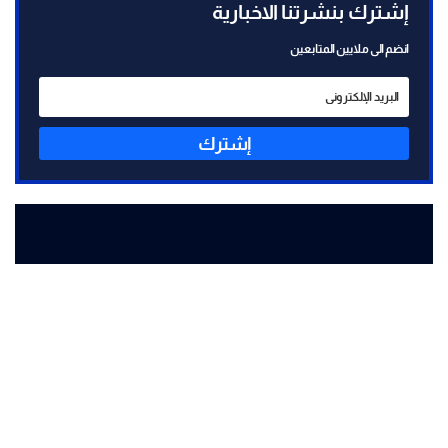
إشترك بنشرتنا الاخبارية
انضم الى ملايين المتابعين
إشترك