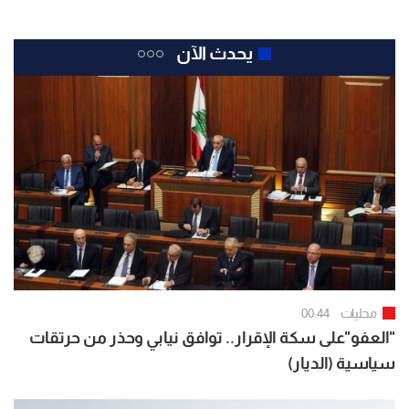
يحدث الآن
محليات
00:44
"العفو"على سكة الإقرار.. توافق نيابي وحذر من حرتقات
سياسية (الديار)