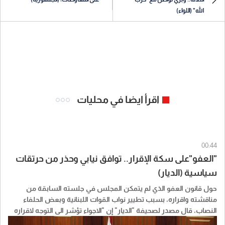
الله" (اللواء)
اقرأ ايضا في محليات
00:44
"العفو"على سكة الإقرار.. توافق نيابي وحذر من حرتقات
سياسية (الديار)
حول قانون العفو الذي لم يتمكن المجلس في جلسته السابقة من
مناقشته واقراره، بسبب تطيير نواب القوات اللبنانية وبعض الحلفاء
النصاب، قال مصدر لصحيفة "الديار" إن "الاجواء تؤشر الى التوجه لاقراره
باكثرية كبيرة، في ضوء ما جرى مؤخرا".