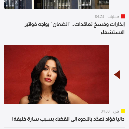
محليات
04:23
إنذارات وفسخ تعاقدات.. "الضمان" يواجه فواتير
الاستشفاء
فن
04:33
داليا فؤاد تهدّد باللجوء إلى القضاء بسبب سارة خليفة!