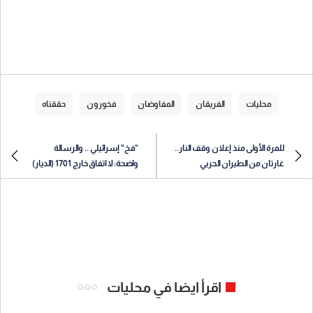
محليات
الفريقان
المفاوضان
فخورون
حققناه
للمرة الأولى منذ إعلان وقف النار..
"فخ" إسرائيلي .. والرسالة
غارتان من الطيران الحربي
واضحة: لا اتفاق خارج 1701 (الديار)
اقرأ ايضا في محليات