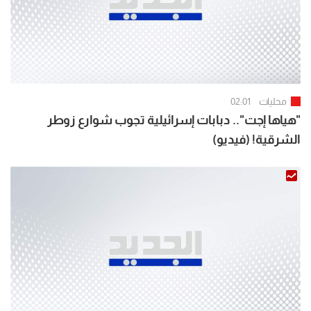
محليات
02:01
"هياها إجت".. دبابات إسرائيلية تجوب شوارع زوطر
الشرقية! (فيديو)