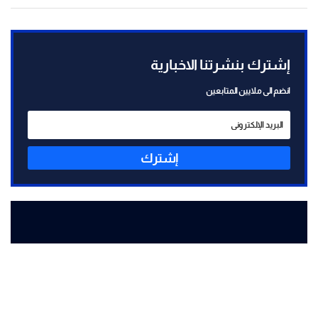
إشترك بنشرتنا الاخبارية
انضم الى ملايين المتابعين
إشترك