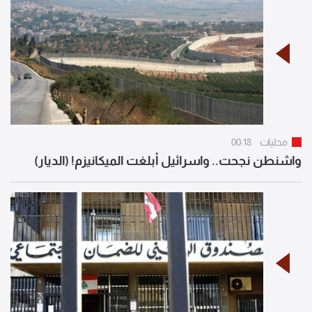
محليات
00:18
واشنطن نجحت.. واسرائيل أبلغت الميكانيزم! (الديار)