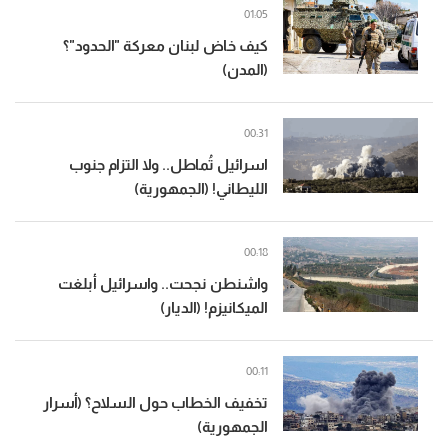
01:05
كيف خاض لبنان معركة "الحدود"؟
(المدن)
00:31
اسرائيل تُماطل.. ولا التزام جنوب
الليطاني! (الجمهورية)
00:18
واشنطن نجحت.. واسرائيل أبلغت
الميكانيزم! (الديار)
00:11
تخفيف الخطاب حول السلاح؟ (أسرار
الجمهورية)