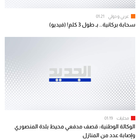
عربي و دولي
01:21
سحابة بركانية.. بـ طول 3 كلم! (فيديو)
محليات
01:19
الوكالة الوطنية: قصف مدفعي محيط بلدة المنصوري
وإصابة عدد من المنازل