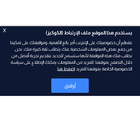
X
يستخدم هذا الموقع ملف الإرتباط (الكوكيز)
نتفهّم أن خصوصيتك على الإنترنت أمر بالغ الأهمية، وموافقتك على تمكيننا
من جمع بعض المعلومات الشخصية عنك يتطلب ثقة كبيرة منك. نحن
نطلب منك هذه الموافقة لأنها ستسمح للجديد بتقديم تجربة أفضل من
ad
خلال التصفح بموقعنا. للمزيد من المعلومات يمكنك الإطلاع على سياسة
الخصوصية الخاصة بموقعنا للمزيد
اضغط هنا
أوافق