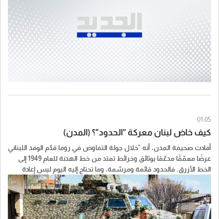
01:05
كيف خاض لبنان معركة "الحدود"؟ (المدن)
أفادت صحيفة المدن، أنه "خلال جولة التفاوض في روما قدّم الوفد اللبناني
عرضًا معمّقًا مدعّمًا بوثائق وخرائط تمتد من خط الهدنة للعام 1949 إلى
الخط الأزرق. فالحدود قائمة ومرسّمة، وما تحتاج إليه اليوم ليس إعادة
ترسيم، وإنما تثبيت ميداني واستكمال الانسحاب الإسرائيلي حتى الحدود
المعترف بها. حصل العرض على إشادة أميركية، بينما اعترض الجانب
اللبناني على تركيز النقاش على مسألة تصحيح الخط الأزرق والنقاط
الحدودية، في وقت لا تزال فيه القوات الإسرائيلية تحتل عشرات البلدات