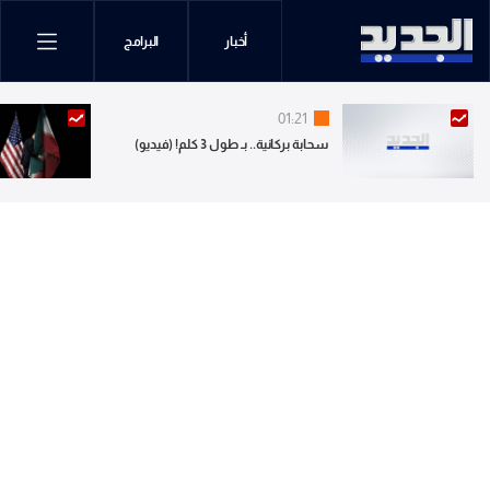
أخبار
البرامج
01:21
سحابة بركانية.. بـ طول 3 كلم! (فيديو)