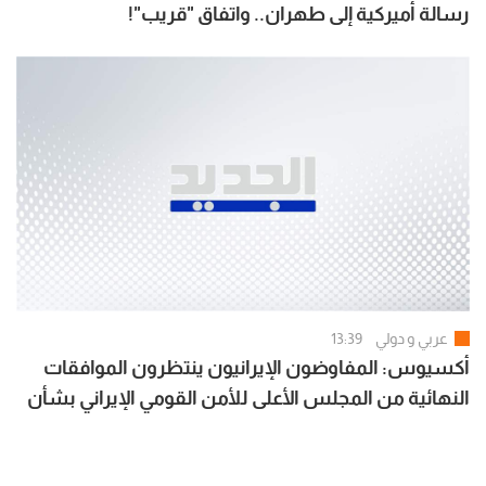
رسالة أميركية إلى طهران.. واتفاق "قريب"!
عربي و دولي
13:39
أكسيوس: المفاوضون الإيرانيون ينتظرون الموافقات
النهائية من المجلس الأعلى للأمن القومي الإيراني بشأن
الاتفاق مع سلطنة عُمان والولايات المتحدة