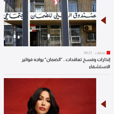
محليات
04:23
إنذارات وفسخ تعاقدات.. "الضمان" يواجه فواتير
الاستشفاء