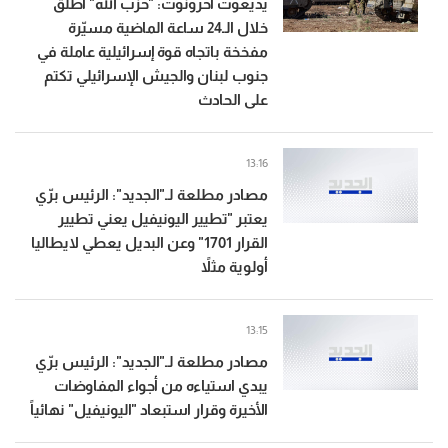
يديعوت أحرونوت: "حزب الله" أطلق
خلال الـ24 ساعة الماضية مسيّرة
مفخخة باتجاه قوة إسرائيلية عاملة في
جنوب لبنان والجيش الإسرائيلي تكتم
على الحادث
13:16
مصادر مطلعة لـ"الجديد": الرئيس برّي
يعتبر "تطيير اليونيفيل يعني تطيير
القرار 1701" وعن البديل يعطي لايطاليا
أولوية مثلاً
13:15
مصادر مطلعة لـ"الجديد": الرئيس برّي
يبدي استياءه من أجواء المفاوضات
الأخيرة وقرار استبعاد "اليونيفيل" نهائياً