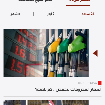
محليات
01:31
أسعار المحروقات تنخفض.. كم بلغت؟