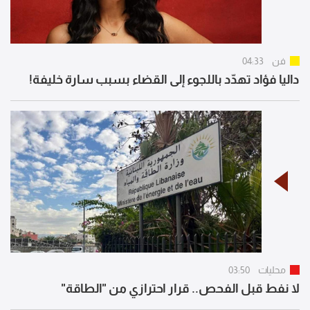
فن
04:33
داليا فؤاد تهدّد باللجوء إلى القضاء بسبب سارة خليفة!
محليات
03:50
لا نفط قبل الفحص.. قرار احترازي من "الطاقة"