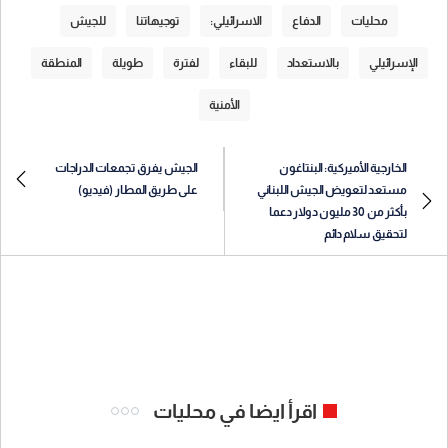
محليات
الدفاع
الاسرائيلي:
توجيهاتنا
للجيش
الإسرائيلي
بالاستعداد
للبقاء
لفترة
طويلة
المنطقة
الأمنية
الخارجية الأميركية: البنتاغون
الجيش يفرق تجمعات الدراجات
مستعد لتعويض الجيش اللبناني
على طريق المطار (فيديو)
بأكثر من 30 مليون دولار دعما
لتحقيق سلام دائم
اقرأ ايضا في محليات