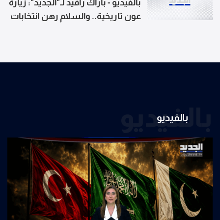
بالفيديو - باراك رافيد لـ"الجديد": زيارة
عون تاريخية.. والسلام رهن انتخابات
اسرائيل
بالفيديو
بالفيديو