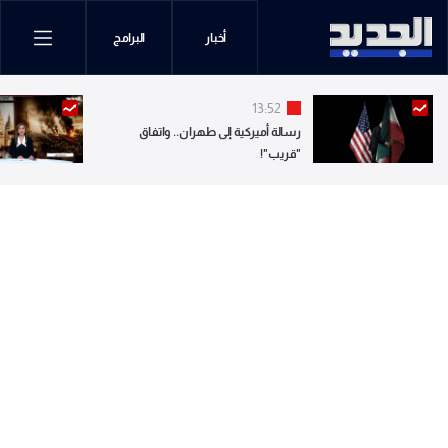
أخبار
البرامج
13:52
رسالة أميركية إلى طهران.. واتفاق
"قريب"!