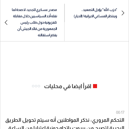
"حزب الله" يؤجل التصعيد..
مصدر عسكري للجديد: لا صحة لما
وينتظر المساعي الايرانية! (الديار) ​
نقله أحد السياسيين خلال مقابلة
تلفزيونية حول طلب رئيس
الجمهورية من قائد الجيش أن
يقدّم استقالته
اقرأ ايضا في محليات
00:17
التحكم المروري: نذكر المواطنين أنه سيتم تحويل الطريق
البحرية لتصبح من بيروت بإتجاه جونية إعتبارا من الساعة