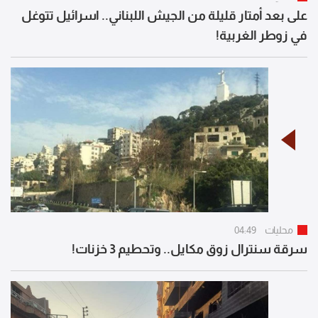
على بعد أمتار قليلة من الجيش اللبناني.. اسرائيل تتوغل
في زوطر الغربية!
محليات
04:49
سرقة سنترال زوق مكايل.. وتحطيم 3 خزنات!