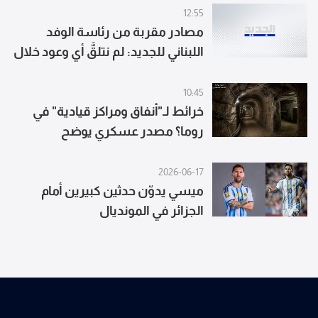
12:55
مصادر مقربة من رئاسة الوفد
اللبناني للجديد: لم نتلقَّ أي وعود خلال
الجولة وقد أبلغنا الولايات المتحدة
استياءنا
10:45
خرائط لـ"أنفاق ومراكز قيادية" في
روما؟ مصدر عسكري يوضح
2026-06-17
ميسي يدوّن حدثين كبيرين أمام
الجزائر في المونديال