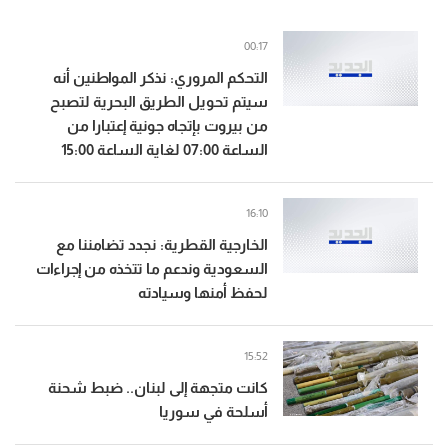
00:17
التحكم المروري: نذكر المواطنين أنه
سيتم تحويل الطريق البحرية لتصبح
من بيروت بإتجاه جونية إعتبارا من
الساعة 07:00 لغاية الساعة 15:00
16:10
الخارجية القطرية: نجدد تضامننا مع
السعودية وندعم ما تتخذه من إجراءات
لحفظ أمنها وسيادته
15:52
كانت متجهة إلى لبنان.. ضبط شحنة
أسلحة في سوريا