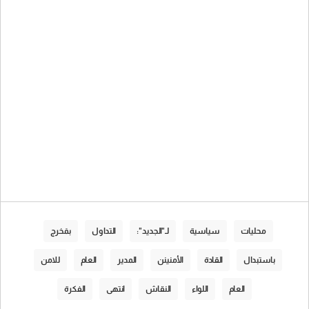
محليات
سياسية
لـ"الجديد":
التداول
بمَخرج
باستبدال
القادة
الأمنينن
المدير
العام
للامن
العام
اللواء
النقاش
انتهى
الفكرة