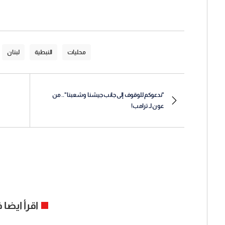
محليات
النبطية
لبنان
"ندعوكم للوقوف إلى جانب جيشنا وشعبنا".. من
عون لـ ترامب!
اقرأ ايضا