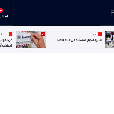
البث ال
11:50
12:27
نشرة الأخبار المسائية من قناة الجديد
من الفواتير
المولدات أ