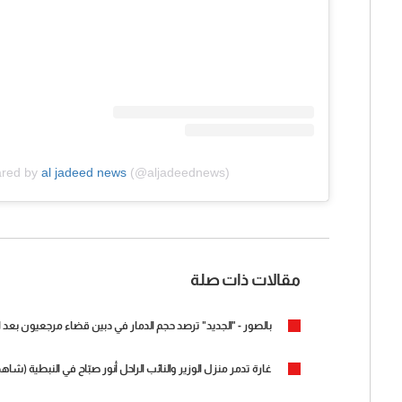
ared by
al jadeed news
(@aljadeednews)
مقالات ذات صلة
بالصور - "الجديد" ترصد حجم الدمار في دبين قضاء مرجعيون بعد ال
غارة تدمر منزل الوزير والنائب الراحل أنور صبّاح في النبطية (شاهد