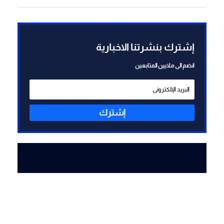
إضافية للرد على "حزب الله"
ستُعرض على المستوى
السياسي للموافقة عليها
إشترك بنشرتنا الاخبارية
انضم الى ملايين المتابعين
إشترك