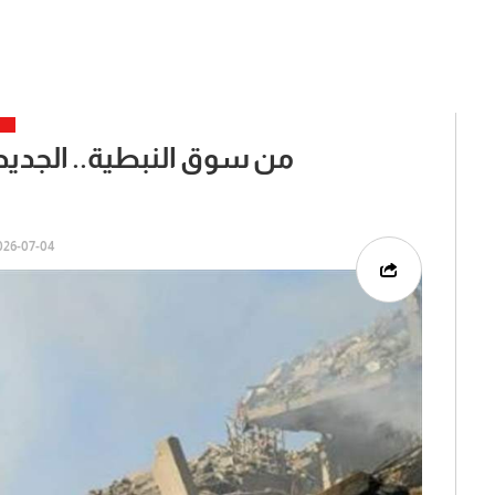
من سوق النبطية.. الجديد 
6-07-04 | 05:39