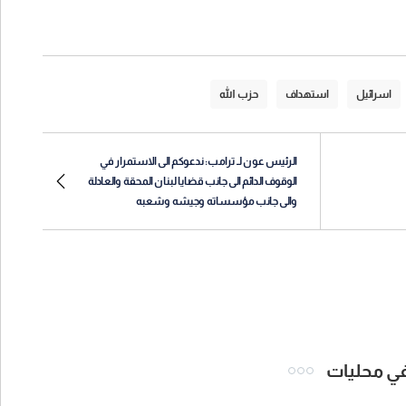
اسرائيل
استهداف
حزب الله
الرئيس عون لـ ترامب: ندعوكم الى الاستمرار في
الوقوف الدائم الى جانب قضايا لبنان المحقة والعادلة
والى جانب مؤسساته وجيشه وشعبه
 في محليات