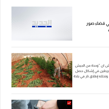
لي قضاء صور
يش ان "وحدة من الجيش
ورطين في إشكال حصل
بتاريخ 3 /8 /2026 وتخلله إطلاق نار في بلدة
وضبطت أسلحة وذخائر
حربية وأعتدة عسكرية. كما أتلفت 16 خيمة
نا".