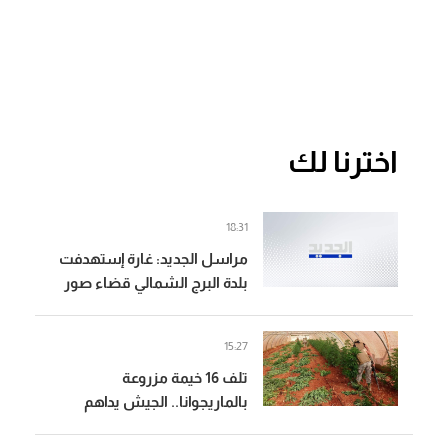
اخترنا لك
18:31
مراسل الجديد: غارة إستهدفت
بلدة البرج الشمالي قضاء صور
والطيران المسير شن 4 غارات
على المكان نفسه
15:27
تلف 16 خيمة مزروعة
بالماريجوانا.. الجيش يداهم
مطلوبين في بعلبك (صور)