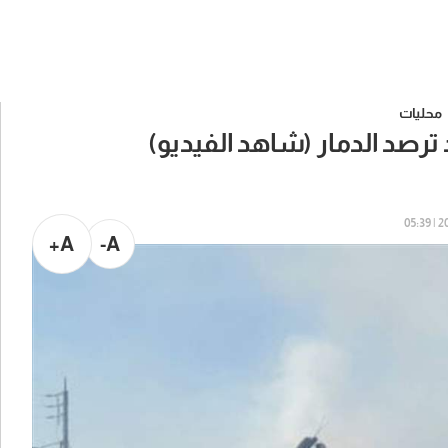
محليات
ترصد الدمار (شاهد الفيديو)
202
A+
A-