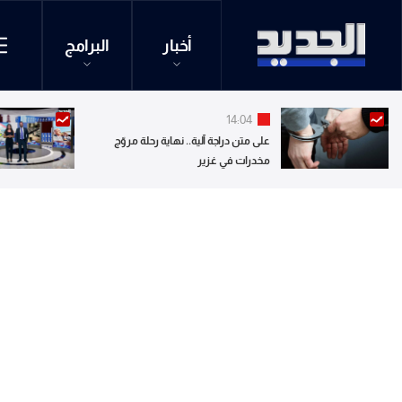
أخبار
البرامج
14:04
على متن دراجة آلية.. نهاية رحلة مروّج
مخدرات في غزير