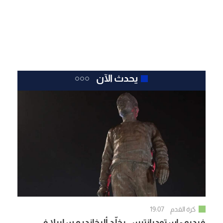
يحدث الآن
كرة القدم
19:07
فيديو - إستوديانتيس يخلّد أليخاندرو سابيلا في