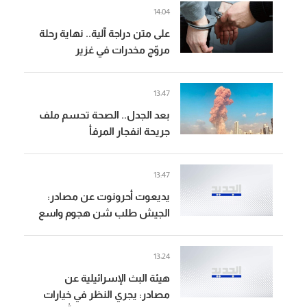
14:04
على متن دراجة آلية.. نهاية رحلة
مروّج مخدرات في غزير
13:47
بعد الجدل.. الصحة تحسم ملف
جريحة انفجار المرفأ
13:47
يديعوت أحرونوت عن مصادر:
الجيش طلب شن هجوم واسع
في جنوب لبنان كرد على "حزب
الله" والقيادة السياسية أوقفت
13:24
الهجوم
هيئة البث الإسرائيلية عن
مصادر: يجري النظر في خيارات