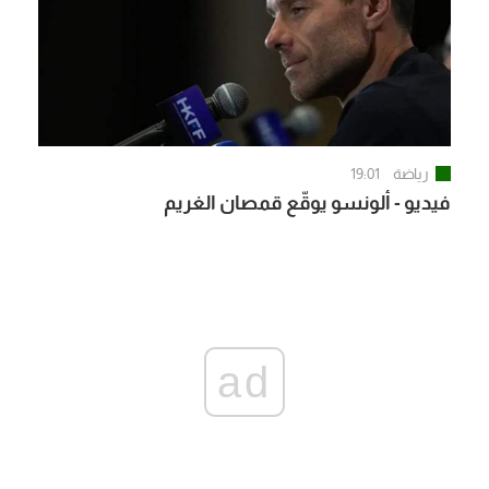
رياضة
19:01
فيديو - ألونسو يوقّع قمصان الغريم
ad