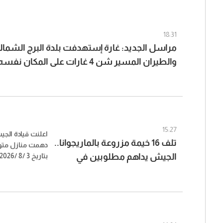
18:31
مراسل الجديد: غارة إستهدفت بلدة البرج الشما
والطيران المسير شن 4 غارات على المكان نفسه
15:27
اعلنت قيادة الج
تلف 16 خيمة مزروعة بالماريجوانا..
دهمت منازل مت
الجيش يداهم مطلوبين في
بوداي – بعلبك، 
بعلبك (صور)
مزروعة بالماريجوا