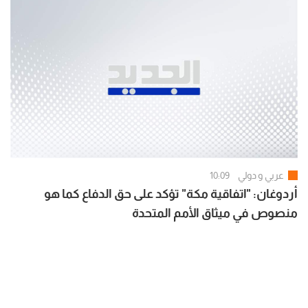
عربي و دولي
10:09
أردوغان: "اتفاقية مكة" تؤكد على حق الدفاع كما هو
منصوص في ميثاق الأمم المتحدة