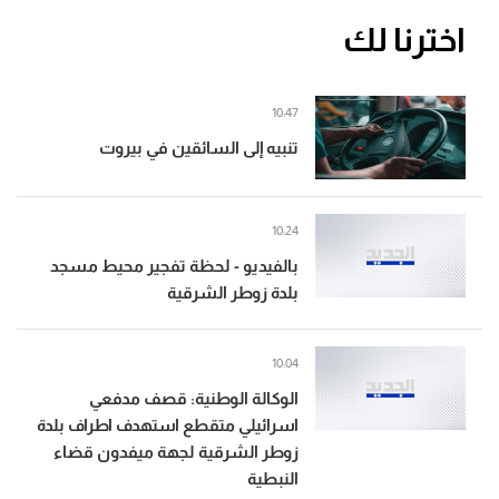
اخترنا لك
10:47
تنبيه إلى السائقين في بيروت
10:24
بالفيديو - لحظة تفجير محيط مسجد
بلدة زوطر الشرقية
10:04
الوكالة الوطنية: قصف مدفعي
اسرائيلي متقطع استهدف اطراف بلدة
زوطر الشرقية لجهة ميفدون قضاء
النبطية