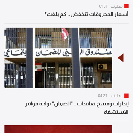
محليات
01:31
أسعار المحروقات تنخفض.. كم بلغت؟
محليات
04:23
إنذارات وفسخ تعاقدات.. "الضمان" يواجه فواتير
الاستشفاء