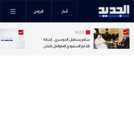
أخبار
البرامج
09:50
سلام يستقبل الدوسري.. إشادة
بالدعم السعودي المتواصل للبنان