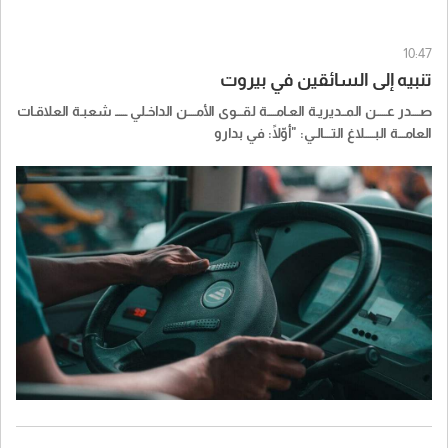
10:47
تنبيه إلى السائقين في بيروت
صــــدر عـــــن المــديريـة العـامــــة لقـــوى الأمــــن الداخـلي ــــــ شعبـة العلاقـات
العامـــة البـــــلاغ التــــالـي: "أوّلًا: في بدارو