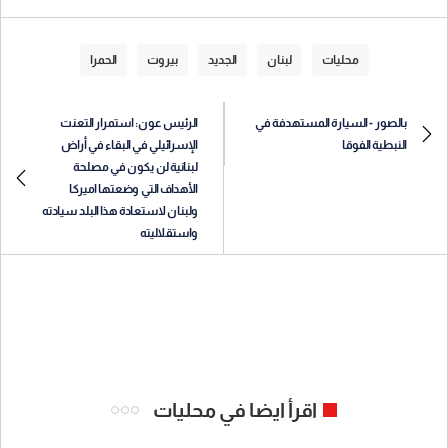
محليات
لبنان
الجديد
بيروت
الحمرا
بالصور - السيارة المستهدفة في
الرئيس عون: استمرار التعنت
النبطية الفوقا
الإسرائيلي في البقاء في أراض
لبنانية لن يكون في مصلحة
الأهداف التي وضعتها اميركا
ولبنان لاستعادة هذا البلد سيادته
واستقلاليته
اقرأ ايضا في محليات