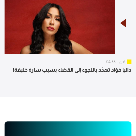
فن
04:33
داليا فؤاد تهدّد باللجوء إلى القضاء بسبب سارة خليفة!