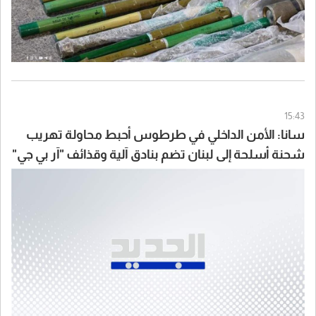
15:43
سانا: الأمن الداخلي في طرطوس أحبط محاولة تهريب
شحنة أسلحة إلى لبنان تضم بنادق آلية وقذائف "آر بي جي"
وكميات من الذخائر