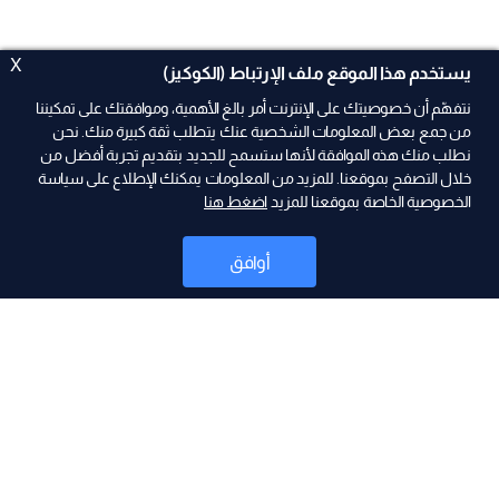
X
يستخدم هذا الموقع ملف الإرتباط (الكوكيز)
نتفهّم أن خصوصيتك على الإنترنت أمر بالغ الأهمية، وموافقتك على تمكيننا
من جمع بعض المعلومات الشخصية عنك يتطلب ثقة كبيرة منك. نحن
نطلب منك هذه الموافقة لأنها ستسمح للجديد بتقديم تجربة أفضل من
ad
خلال التصفح بموقعنا. للمزيد من المعلومات يمكنك الإطلاع على سياسة
الخصوصية الخاصة بموقعنا للمزيد
اضغط هنا
أوافق