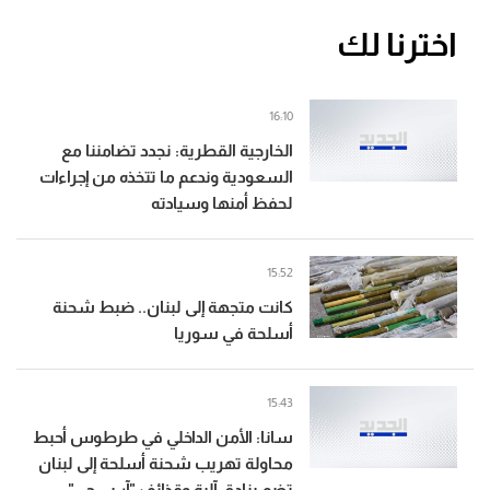
اخترنا لك
16:10
الخارجية القطرية: نجدد تضامننا مع
السعودية وندعم ما تتخذه من إجراءات
لحفظ أمنها وسيادته
15:52
كانت متجهة إلى لبنان.. ضبط شحنة
أسلحة في سوريا
15:43
سانا: الأمن الداخلي في طرطوس أحبط
محاولة تهريب شحنة أسلحة إلى لبنان
تضم بنادق آلية وقذائف "آر بي جي"