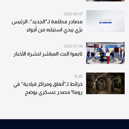
2026-08-07
مصادر مطلعة لـ"الجديد": الرئيس
برّي يبدي استياءه من أجواء
المفاوضات الأخيرة وقرار استبعاد
"اليونيفيل" نهائياً
2026-07-04
تابعوا البث المباشر لنشرة الأخبار
10:45
خرائط لـ"أنفاق ومراكز قيادية" في
روما؟ مصدر عسكري يوضح