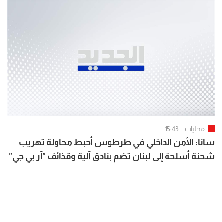
محليات
15:43
سانا: الأمن الداخلي في طرطوس أحبط محاولة تهريب
شحنة أسلحة إلى لبنان تضم بنادق آلية وقذائف "آر بي جي"
وكميات من الذخائر