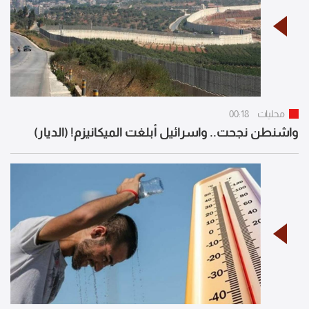
محليات
00:18
واشنطن نجحت.. واسرائيل أبلغت الميكانيزم! (الديار)