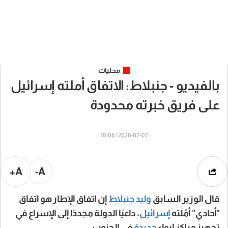
محليات
بالفيديو - جنبلاط: الاتفاق أملته إسرائيل
على فريق خبرته محدودة
2026-07-07 | 10:06
A+
A-
قال الوزير السابق
وليد جنبلاط
إن اتفاق الإطار هو اتفاق
"أحادي" أمْلته
إسرائيل
، داعيًا الدولة مجددًا إلى الإسراع في
تجهيز مراكز إيواء
جديدة
في الجنوب.