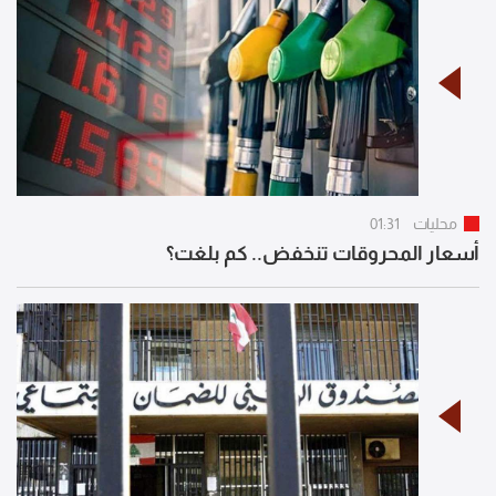
محليات
01:31
أسعار المحروقات تنخفض.. كم بلغت؟