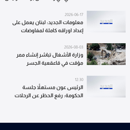
الحكومة وبمشاركة الوزراء المعنيين
2026-06-17
معلومات الجديد: لبنان يعمل على
إعداد اوراقه كاملة لمفاوضات
واشنطن المقبلة في 23 الجاري مع
حرص رئيس الجمهورية على
2026-08-03
استكمال المسار التفاوضي من
وزارة الأشغال تباشر إنشاء ممر
مؤقت في قاعقعية الجسر
منطلقِ سيادة لبنان واستقلالية
قرارِه
12:30
الرئيس عون مستهلاً جلسة
الحكومة: رفع الحظر عن الرحلات
الأميركية إلى لبنان يُعدّ إحدى نتائج
زيارة واشنطن