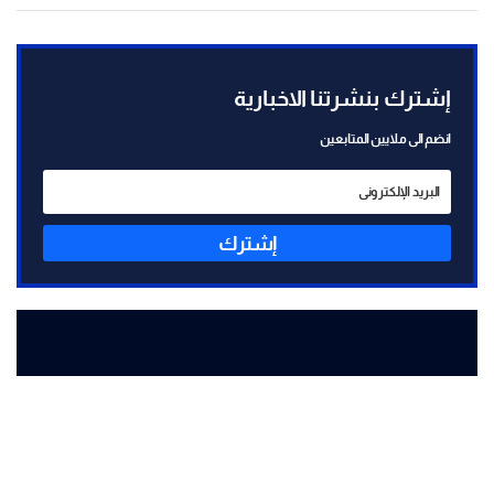
إشترك بنشرتنا الاخبارية
انضم الى ملايين المتابعين
إشترك