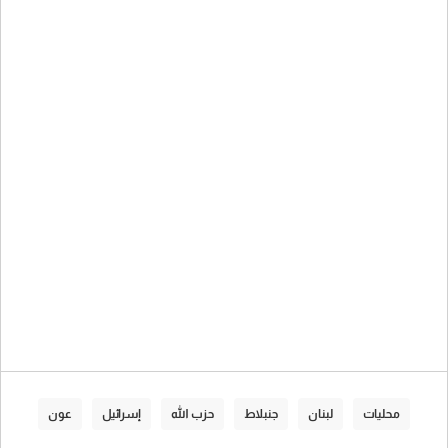
محليات
لبنان
جنبلاط
حزب الله
إسرائيل
عون