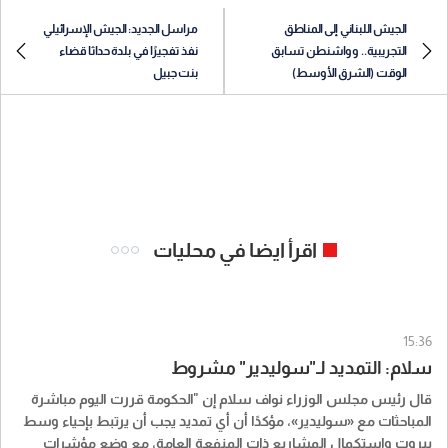
الجيش اللبناني إلى المناطق
مراسل الجديد: الجيش الإسرائيلي
التجريبية.. وواشنطن تسابق
نفذ تفجيرًا في بلدة حداثا قضاء
الوقت (الشرق الأوسط)
بنت جبيل
اقرأ ايضا في محليات
15:36
سلام: التمديد لـ"سوليدير" مشروط
قال رئيس مجلس الوزراء نواف سلام إن "الحكومة قررت اليوم مباشرة
المباحثات مع «سوليدير»، مؤكدًا أن أي تمديد يجب أن يرتبط بإحياء وسط
بيروت واستكمال المشاريع ذات المنفعة العامة، مع وضع مؤشرات