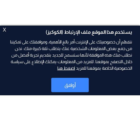
X
يستخدم هذا الموقع ملف الإرتباط (الكوكيز)
نتفهّم أن خصوصيتك على الإنترنت أمر بالغ الأهمية، وموافقتك على تمكيننا
من جمع بعض المعلومات الشخصية عنك يتطلب ثقة كبيرة منك. نحن
نطلب منك هذه الموافقة لأنها ستسمح للجديد بتقديم تجربة أفضل من
خلال التصفح بموقعنا. للمزيد من المعلومات يمكنك الإطلاع على سياسة
الخصوصية الخاصة بموقعنا للمزيد
اضغط هنا
ad
أوافق