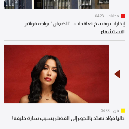
محليات
04:23
إنذارات وفسخ تعاقدات.. "الضمان" يواجه فواتير
الاستشفاء
فن
04:33
داليا فؤاد تهدّد باللجوء إلى القضاء بسبب سارة خليفة!