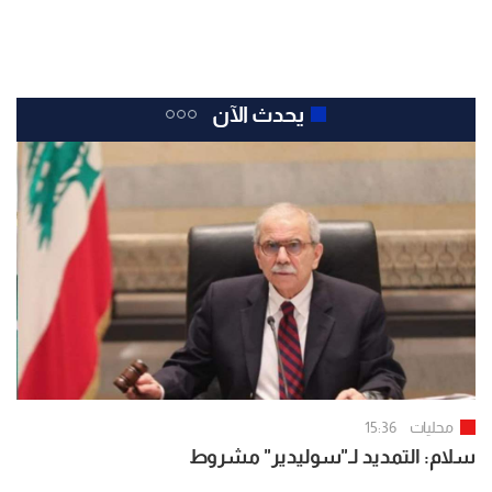
يحدث الآن
محليات
15:36
سلام: التمديد لـ"سوليدير" مشروط