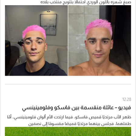
صبغ شعره باللون الوردي احتفالًا بتتويج منتخب بلاده
12:28
فيديو – عائلة منقسمة بين فاسكو وفلومينينسي
ظهر الأب مرتديًا قميص فاسكو، فيما ارتدت الأم ألوان فلومينينسي، أمّا
طفلهما، فجلس بينهما مرتديًا قميصًا مقسومًا إلى نصفين