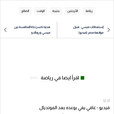
رياضة
الأرجنتين
بنتيجة
الوقت
الضائع
إستعدادات ميسي.. قبيل
هدية تكسر حدّة المنافسة بين
مواجهة مصر (فيديو)
ميسي ورونالدو
اقرأ ايضا في رياضة
12:31
فيديو - غافي يفي بوعده بعد المونديال