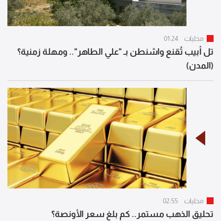
محليات
01:24
تل أبيب تُقنع واشنطن بـ "علي الطاهر".. ومهلة زمنية؟
(المدن)
محليات
02:55
تحليق الذهب مستمر.. كم بلغ سعر الأونصة؟