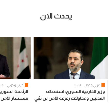
يحدث الآن
عربي و دولي
16:31
عربي و دولي
:09
وزير الخارجية السوري: استهداف
الرئاسة السوري
المدنيين ومحاولات زعزعة الأمن لن تثني
مستشار الأمن ا
السوريين عن المضي في التعافي وبناء
التطورات الإقليم