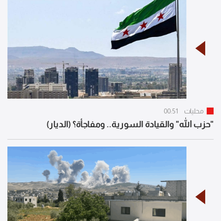
محليات
00:51
"حزب الله" والقيادة السورية.. ومفاجأة؟ (الديار)