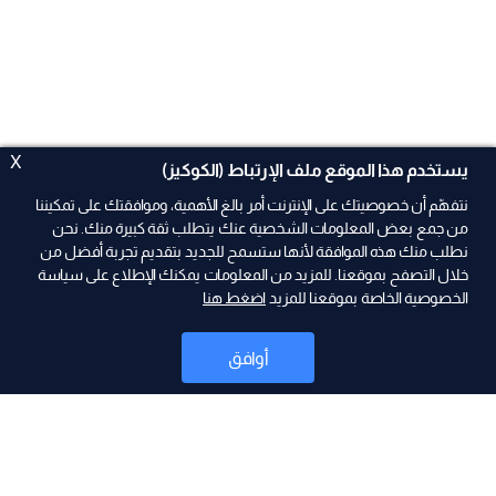
X
يستخدم هذا الموقع ملف الإرتباط (الكوكيز)
نتفهّم أن خصوصيتك على الإنترنت أمر بالغ الأهمية، وموافقتك على تمكيننا
من جمع بعض المعلومات الشخصية عنك يتطلب ثقة كبيرة منك. نحن
نطلب منك هذه الموافقة لأنها ستسمح للجديد بتقديم تجربة أفضل من
ad
خلال التصفح بموقعنا. للمزيد من المعلومات يمكنك الإطلاع على سياسة
الخصوصية الخاصة بموقعنا للمزيد
اضغط هنا
أوافق