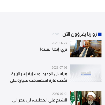
الدولة
زوارنا يقرؤون الآن
2026-06-27
بري: إنها الفتنة!
2026-07-06
مراسل الجديد: مسيّرة إسرائيلية
نفّذت غارة استهدفت سيارة على
طريق دار المعلمين والمعلمات في
النبطية الفوقا
2026-07-01
الشيخ علي الخطيب: لن ننجر الى