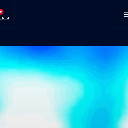
البث ال