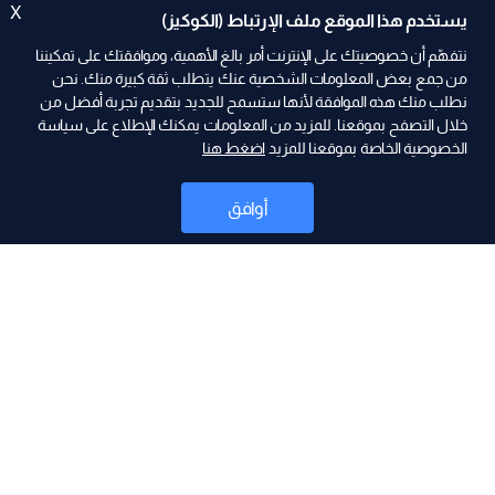
X
يستخدم هذا الموقع ملف الإرتباط (الكوكيز)
نتفهّم أن خصوصيتك على الإنترنت أمر بالغ الأهمية، وموافقتك على تمكيننا
من جمع بعض المعلومات الشخصية عنك يتطلب ثقة كبيرة منك. نحن
نطلب منك هذه الموافقة لأنها ستسمح للجديد بتقديم تجربة أفضل من
ad
خلال التصفح بموقعنا. للمزيد من المعلومات يمكنك الإطلاع على سياسة
الخصوصية الخاصة بموقعنا للمزيد
اضغط هنا
أوافق