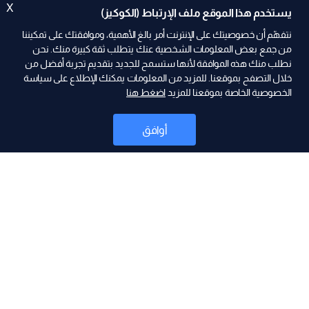
X
يستخدم هذا الموقع ملف الإرتباط (الكوكيز)
نتفهّم أن خصوصيتك على الإنترنت أمر بالغ الأهمية، وموافقتك على تمكيننا
من جمع بعض المعلومات الشخصية عنك يتطلب ثقة كبيرة منك. نحن
نطلب منك هذه الموافقة لأنها ستسمح للجديد بتقديم تجربة أفضل من
ad
خلال التصفح بموقعنا. للمزيد من المعلومات يمكنك الإطلاع على سياسة
الخصوصية الخاصة بموقعنا للمزيد
اضغط هنا
أوافق