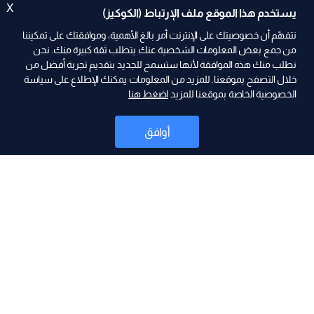
X
يستخدم هذا الموقع ملف الإرتباط (الكوكيز)
نتفهّم أن خصوصيتك على الإنترنت أمر بالغ الأهمية، وموافقتك على تمكيننا
من جمع بعض المعلومات الشخصية عنك يتطلب ثقة كبيرة منك. نحن
نطلب منك هذه الموافقة لأنها ستسمح للجديد بتقديم تجربة أفضل من
ad
خلال التصفح بموقعنا. للمزيد من المعلومات يمكنك الإطلاع على سياسة
الخصوصية الخاصة بموقعنا للمزيد
اضغط هنا
أوافق