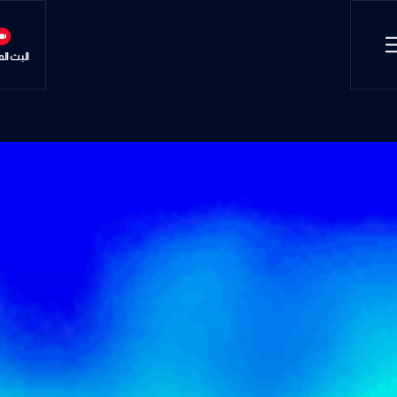
البث ال