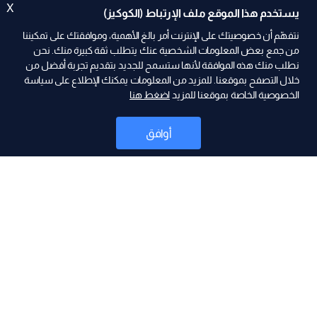
X
يستخدم هذا الموقع ملف الإرتباط (الكوكيز)
نتفهّم أن خصوصيتك على الإنترنت أمر بالغ الأهمية، وموافقتك على تمكيننا
من جمع بعض المعلومات الشخصية عنك يتطلب ثقة كبيرة منك. نحن
نطلب منك هذه الموافقة لأنها ستسمح للجديد بتقديم تجربة أفضل من
ad
خلال التصفح بموقعنا. للمزيد من المعلومات يمكنك الإطلاع على سياسة
الخصوصية الخاصة بموقعنا للمزيد
اضغط هنا
أوافق