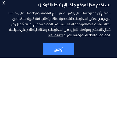
X
يستخدم هذا الموقع ملف الإرتباط (الكوكيز)
نتفهّم أن خصوصيتك على الإنترنت أمر بالغ الأهمية، وموافقتك على تمكيننا
من جمع بعض المعلومات الشخصية عنك يتطلب ثقة كبيرة منك. نحن
نطلب منك هذه الموافقة لأنها ستسمح للجديد بتقديم تجربة أفضل من
ad
خلال التصفح بموقعنا. للمزيد من المعلومات يمكنك الإطلاع على سياسة
الخصوصية الخاصة بموقعنا للمزيد
اضغط هنا
أوافق