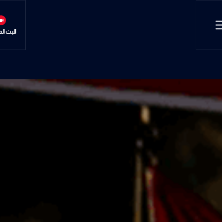
البث ال