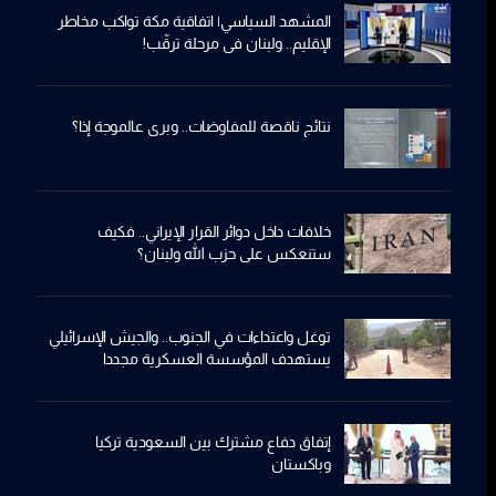
المشهد السياسي| اتفاقية مكة تواكب مخاطر
الإقليم.. ولبنان في مرحلة ترقّب!
نتائج ناقصة للمفاوضات.. وبري عالموجة إذا؟
خلافات داخل دوائر القرار الإيراني.. فكيف
ستنعكس على حزب الله ولبنان؟
توغل واعتداءات في الجنوب.. والجيش الإسرائيلي
يستهدف المؤسسة العسكرية مجددا
إتفاق دفاع مشترك بين السعودية تركيا
وباكستان