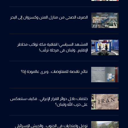
الصرف الصحي من منازل المتن وكسروان إلى البحر
المشهد السياسي| اتفاقية مكة تواكب مخاطر
الإقليم.. ولبنان في مرحلة ترقّب!
نتائج ناقصة للمفاوضات.. وبري عالموجة إذا؟
خلافات داخل دوائر القرار الإيراني.. فكيف ستنعكس
على حزب الله ولبنان؟
توغل واعتداءات في الجنوب.. والجيش الإسرائيلي