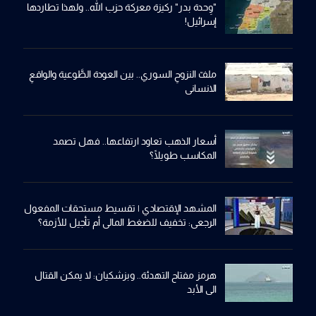
"وِحدة بدر" ركيزة معركة حزب الله.. ولهذا تطاردها
إسرائيل!
ملفّ النزوحِ السوري.. بين العودة الطَّوعية والواقعِ
الانساني
أسعار الذهب تعاود ارتفاعها.. فهل تصمد
المكاسب طويلًا؟
المشهد الإقتصادي | تقسيط مستحقات المفعول
الرجعي: تخفيف للضغط المالي أم تأجيل للأزمة؟
هرمز مفتاح التهدئة.. وبزشكيان: لا يمكن القتال
الى الأبد