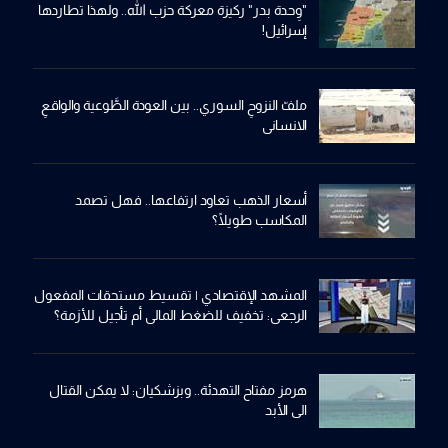
"وِحدة بدر" ركيزة معركة حزب الله.. ولهذا تطاردها
إسرائيل!
ملفّ النزوحِ السوري.. بين العودة الطَّوعية والواقعِ
الانساني
أسعار الذهب تعاود ارتفاعها.. فهل تصمد
المكاسب طويلًا؟
المشهد الإقتصادي | تقسيط مستحقات المفعول
الرجعي: تخفيف للضغط المالي أم تأجيل للأزمة؟
هرمز مفتاح التهدئة.. وبزشكيان: لا يمكن القتال
الى الأبد