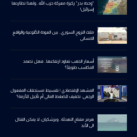
"وِحدة بدر" ركيزة معركة حزب الله.. ولهذا تطاردها
إسرائيل!
ملفّ النزوحِ السوري.. بين العودة الطَّوعية والواقعِ
الانساني
أسعار الذهب تعاود ارتفاعها.. فهل تصمد
المكاسب طويلًا؟
المشهد الإقتصادي | تقسيط مستحقات المفعول
الرجعي: تخفيف للضغط المالي أم تأجيل للأزمة؟
هرمز مفتاح التهدئة.. وبزشكيان: لا يمكن القتال
الى الأبد