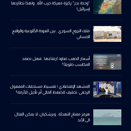
"وِحدة بدر" ركيزة معركة حزب الله.. ولهذا تطاردها
إسرائيل!
ملفّ النزوحِ السوري.. بين العودة الطَّوعية والواقعِ
الانساني
أسعار الذهب تعاود ارتفاعها.. فهل تصمد
المكاسب طويلًا؟
المشهد الإقتصادي | تقسيط مستحقات المفعول
الرجعي: تخفيف للضغط المالي أم تأجيل للأزمة؟
هرمز مفتاح التهدئة.. وبزشكيان: لا يمكن القتال
الى الأبد