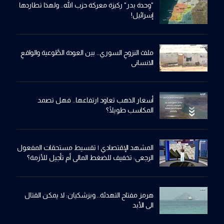
"وِحدة بدر" ركيزة معركة حزب الله.. ولهذا تطاردها
إسرائيل!
ملفّ النزوحِ السوري.. بين العودة الطَّوعية والواقعِ
الانساني
أسعار الذهب تعاود ارتفاعها.. فهل تصمد
المكاسب طويلًا؟
المشهد الإقتصادي | تقسيط مستحقات المفعول
الرجعي: تخفيف للضغط المالي أم تأجيل للأزمة؟
هرمز مفتاح التهدئة.. وبزشكيان: لا يمكن القتال
الى الأبد