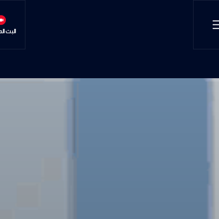
البث ال