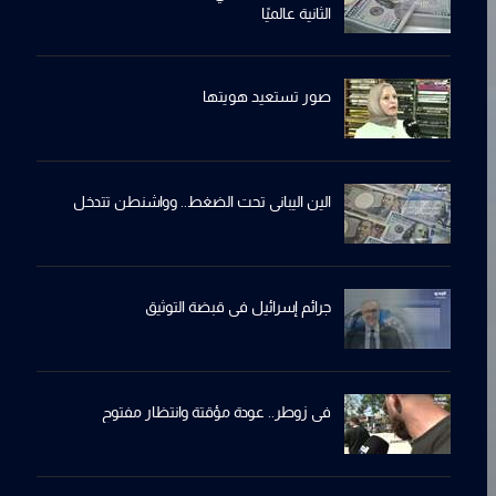
الثانية عالميًا
صور تستعيد هويتها
الين اليباني تحت الضغط.. وواشنطن تتدخل
جرائم إسرائيل في قبضة التوثيق
في زوطر.. عودة مؤقتة وانتظار مفتوح