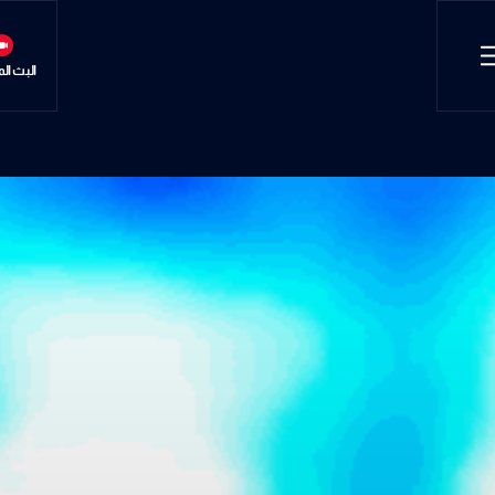
البث ال