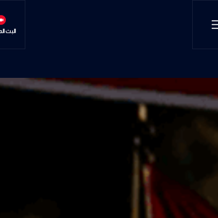
البث ال