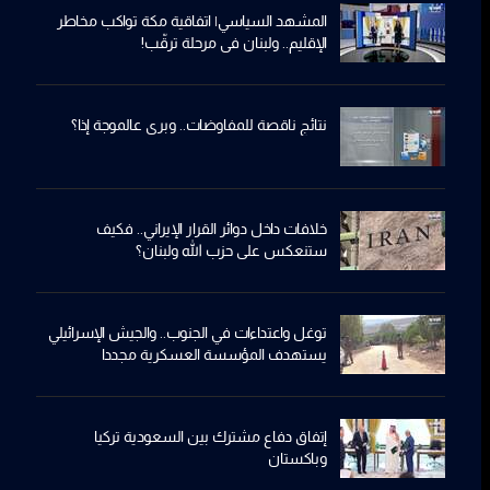
المشهد السياسي| اتفاقية مكة تواكب مخاطر
الإقليم.. ولبنان في مرحلة ترقّب!
نتائج ناقصة للمفاوضات.. وبري عالموجة إذا؟
خلافات داخل دوائر القرار الإيراني.. فكيف
ستنعكس على حزب الله ولبنان؟
توغل واعتداءات في الجنوب.. والجيش الإسرائيلي
يستهدف المؤسسة العسكرية مجددا
إتفاق دفاع مشترك بين السعودية تركيا
وباكستان