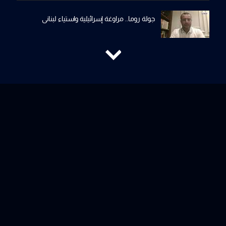
جولة روما.. مراوغة إسرائيلية واستياء لبناني