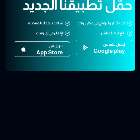
حمّل تطبيقنا الجديد
كل الأخبار والبرامج في مكان واحد
شاهد برامجك المفضلة
تابع البث المباشر
الإلغاء في أي وقت
إحصل عليه من
تنزيل من
Google play
App Store