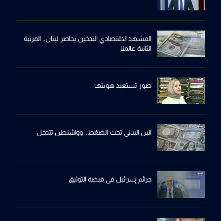
المشهد الاقتصادي التدخين يحاصر لبنان.. المرتبة
الثانية عالميًا
صور تستعيد هويتها
الين اليباني تحت الضغط.. وواشنطن تتدخل
جرائم إسرائيل في قبضة التوثيق