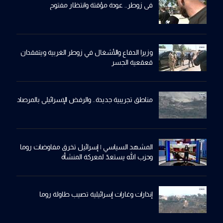
في زوطر.. عودة مؤقتة وانتظار مفتوح
وزيرا الدفاع والأشغال في زوطر الغربية ويتفقدان
قعقعية الجسر
مناطق تجريبية جديدة.. والرفض الإسرائيلي بالمرصاد
المشهد السياسي | إسرائيل تخرق مفاوضات روما
وحزب الله يستعدّ لمعركة المنشأة
إنذارات وغارات إسرائيلية تصيب طاولة روما