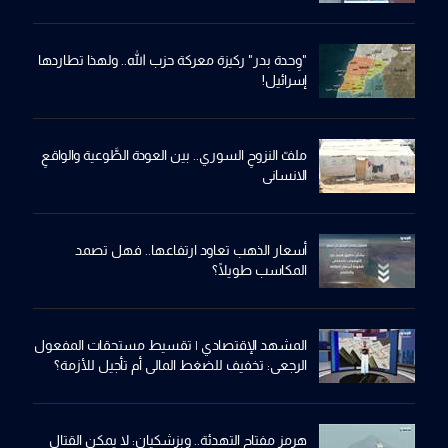
"وِحدة بدر" ركيزة معركة حزب الله.. ولهذا تطاردها
إسرائيل!
ملفّ النزوحِ السوري.. بين العودة الطَّوعية والواقعِ
الانساني
أسعار الذهب تعاود ارتفاعها.. فهل تصمد
المكاسب طويلًا؟
المشهد الإقتصادي | تقسيط مستحقات المفعول
الرجعي: تخفيف للضغط المالي أم تأجيل للأزمة؟
هرمز مفتاح التهدئة.. وبزشكيان: لا يمكن القتال