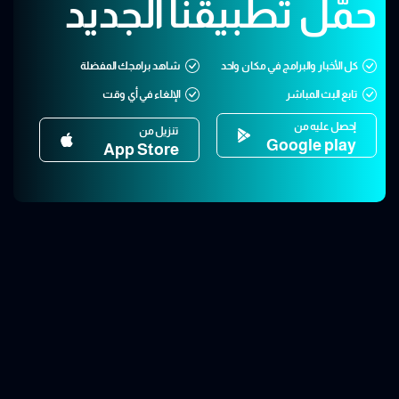
حمّل تطبيقنا الجديد
كل الأخبار والبرامج في مكان واحد
شاهد برامجك المفضلة
تابع البث المباشر
الإلغاء في أي وقت
إحصل عليه من
تنزيل من
Google play
App Store