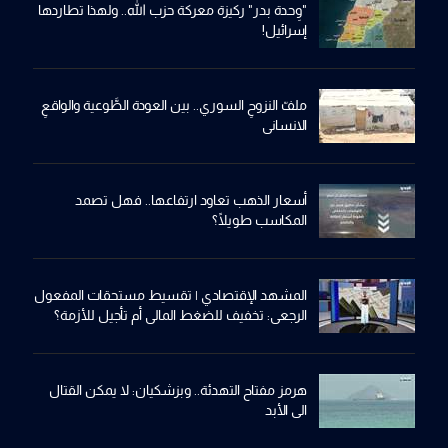
"وِحدة بدر" ركيزة معركة حزب الله.. ولهذا تطاردها
إسرائيل!
ملفّ النزوحِ السوري.. بين العودة الطَّوعية والواقعِ
الانساني
أسعار الذهب تعاود ارتفاعها.. فهل تصمد
المكاسب طويلًا؟
المشهد الإقتصادي | تقسيط مستحقات المفعول
الرجعي: تخفيف للضغط المالي أم تأجيل للأزمة؟
هرمز مفتاح التهدئة.. وبزشكيان: لا يمكن القتال
الى الأبد