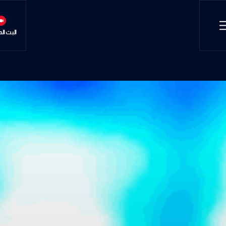
البث ال