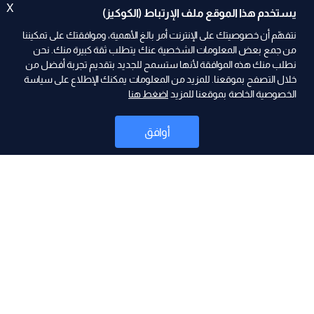
X
يستخدم هذا الموقع ملف الإرتباط (الكوكيز)
نتفهّم أن خصوصيتك على الإنترنت أمر بالغ الأهمية، وموافقتك على تمكيننا
من جمع بعض المعلومات الشخصية عنك يتطلب ثقة كبيرة منك. نحن
نطلب منك هذه الموافقة لأنها ستسمح للجديد بتقديم تجربة أفضل من
ad
خلال التصفح بموقعنا. للمزيد من المعلومات يمكنك الإطلاع على سياسة
الخصوصية الخاصة بموقعنا للمزيد
اضغط هنا
أوافق