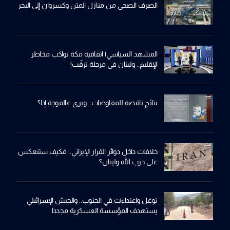
الصرف الصحي من منازل المتن وكسروان إلى البحر
المشهد السياسي| اتفاقية مكة تواكب مخاطر
الإقليم.. ولبنان في مرحلة ترقّب!
نتائج ناقصة للمفاوضات.. وبري عالموجة إذا؟
خلافات داخل دوائر القرار الإيراني.. فكيف ستنعكس
على حزب الله ولبنان؟
توغل واعتداءات في الجنوب.. والجيش الإسرائيلي
يستهدف المؤسسة العسكرية مجددا