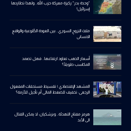
"وِحدة بدر" ركيزة معركة حزب الله.. ولهذا تطاردها
إسرائيل!
ملفّ النزوحِ السوري.. بين العودة الطَّوعية والواقعِ
الانساني
أسعار الذهب تعاود ارتفاعها.. فهل تصمد
المكاسب طويلًا؟
المشهد الإقتصادي | تقسيط مستحقات المفعول
الرجعي: تخفيف للضغط المالي أم تأجيل للأزمة؟
هرمز مفتاح التهدئة.. وبزشكيان: لا يمكن القتال
الى الأبد