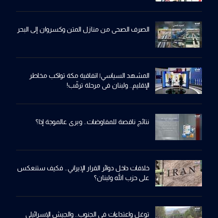
الصرف الصحي من منازل المتن وكسروان إلى البحر
المشهد السياسي| اتفاقية مكة تواكب مخاطر
الإقليم.. ولبنان في مرحلة ترقّب!
نتائج ناقصة للمفاوضات.. وبري عالموجة إذا؟
خلافات داخل دوائر القرار الإيراني.. فكيف ستنعكس
على حزب الله ولبنان؟
توغل واعتداءات في الجنوب.. والجيش الإسرائيلي