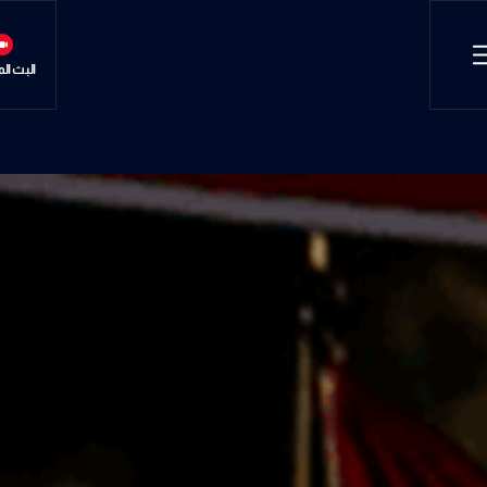
البث ال