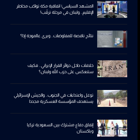
المشهد السياسي| اتفاقية مكة تواكب مخاطر
الإقليم.. ولبنان في مرحلة ترقّب!
نتائج ناقصة للمفاوضات.. وبري عالموجة إذا؟
خلافات داخل دوائر القرار الإيراني.. فكيف
ستنعكس على حزب الله ولبنان؟
توغل واعتداءات في الجنوب.. والجيش الإسرائيلي
يستهدف المؤسسة العسكرية مجددا
إتفاق دفاع مشترك بين السعودية تركيا
وباكستان