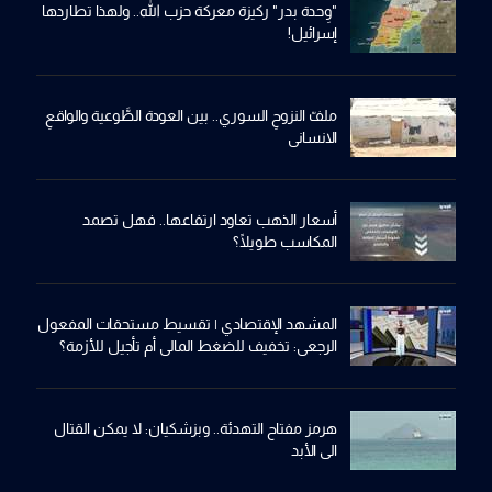
"وِحدة بدر" ركيزة معركة حزب الله.. ولهذا تطاردها
إسرائيل!
ملفّ النزوحِ السوري.. بين العودة الطَّوعية والواقعِ
الانساني
أسعار الذهب تعاود ارتفاعها.. فهل تصمد
المكاسب طويلًا؟
المشهد الإقتصادي | تقسيط مستحقات المفعول
الرجعي: تخفيف للضغط المالي أم تأجيل للأزمة؟
هرمز مفتاح التهدئة.. وبزشكيان: لا يمكن القتال
الى الأبد