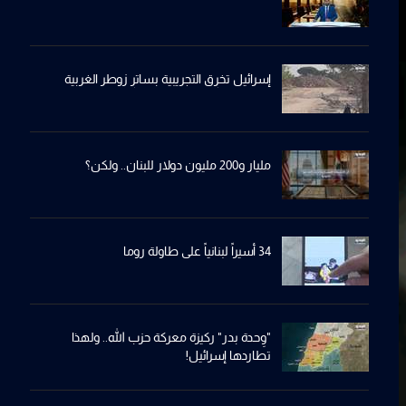
إسرائيل تخرِق التجريبية بساترِ زوطر الغربية
مليار و200 مليون دولار للبنان.. ولكن؟
34 أسيراً لبنانياً على طاولة روما
"وِحدة بدر" ركيزة معركة حزب الله.. ولهذا
تطاردها إسرائيل!