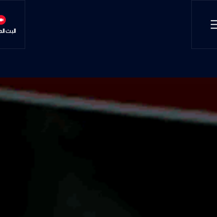
البث ال