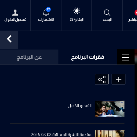
57
o
o
o
o
o
o
o
o
o
متن
متن
البقاع
بيروت
بيروت
الجنوب
الشمال
كسروان
جبل لبنان
مباشر
البحث
30
30
25
30
30
29
31
30
28
الاشعارات
تسجيل الدخول
فقرات البرنامج
عن البرنامج
الفيديو الكامل
مقدمة النشرة المسائية 08-08-2026