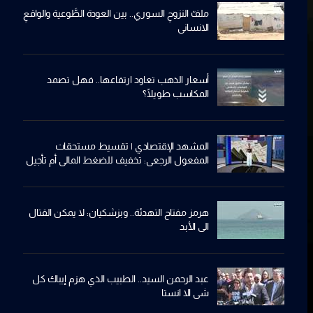
ملفّ النزوحِ السوري.. بين العودة الطَّوعية والواقعِ
الانساني
أسعار الذهب تعاود ارتفاعها.. فهل تصمد
المكاسب طويلًا؟
المشهد الإقتصادي | تقسيط مستحقات
المفعول الرجعي: تخفيف للضغط المالي أم تأجيل
للأزمة؟
هرمز مفتاح التهدئة.. وبزشكيان: لا يمكن القتال
الى الأبد
عبد الرحمن السيد.. الطبيب الذي هزم إيباك كل
شي الا انستا