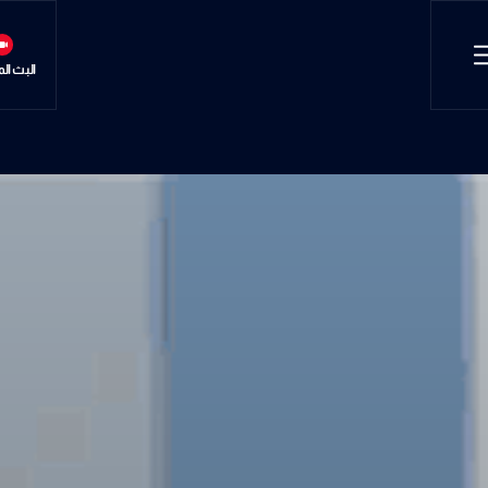
البث ال