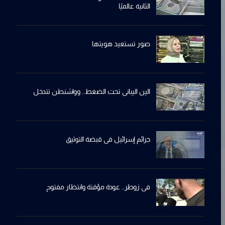
الثانية عالميًا
صور تستعيد هويتها
الين اليباني تحت الضغط.. وواشنطن تتدخل
جرائم إسرائيل في قبضة التوثيق
في زوطر.. عودة مؤقتة وانتظار مفتوح