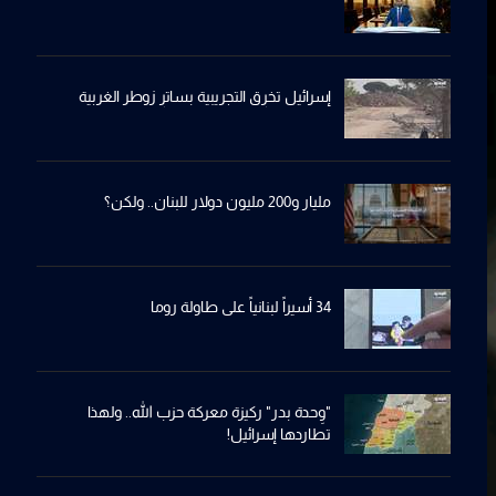
إسرائيل تخرِق التجريبية بساترِ زوطر الغربية
مليار و200 مليون دولار للبنان.. ولكن؟
34 أسيراً لبنانياً على طاولة روما
"وِحدة بدر" ركيزة معركة حزب الله.. ولهذا
تطاردها إسرائيل!