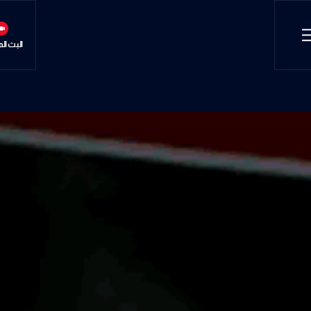
البث ال