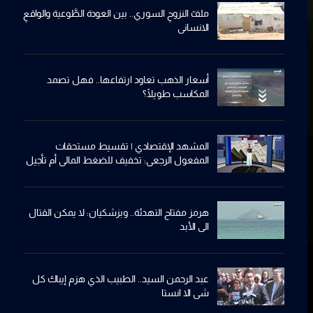
ملفّ النزوحِ السوري.. بين العودة الطَّوعية والواقعِ
الانساني
أسعار الذهب تعاود ارتفاعها.. فهل تصمد
المكاسب طويلًا؟
المشهد الإقتصادي | تقسيط مستحقات
المفعول الرجعي: تخفيف للضغط المالي أم تأجيل
للأزمة؟
هرمز مفتاح التهدئة.. وبزشكيان: لا يمكن القتال
الى الأبد
عبد الرحمن السيد.. الطبيب الذي هزم إيباك كل
شي الا انستا