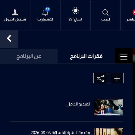
57
o
o
o
o
o
o
o
o
o
متن
متن
البقاع
بيروت
بيروت
الجنوب
الشمال
كسروان
جبل لبنان
مباشر
البحث
30
30
25
30
30
29
31
30
28
الاشعارات
تسجيل الدخول
فقرات البرنامج
عن البرنامج
الفيديو الكامل
مقدمة النشرة المسائية 08-08-2026