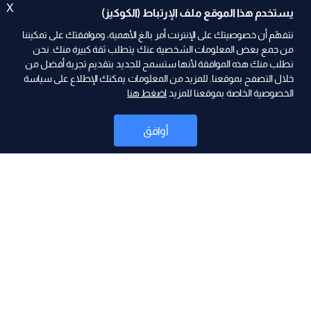
X
يستخدم هذا الموقع ملف الإرتباط (الكوكيز)
نتفهّم أن خصوصيتك على الإنترنت أمر بالغ الأهمية، وموافقتك على تمكيننا
من جمع بعض المعلومات الشخصية عنك يتطلب ثقة كبيرة منك. نحن
نطلب منك هذه الموافقة لأنها ستسمح للجديد بتقديم تجربة أفضل من
ad
خلال التصفح بموقعنا. للمزيد من المعلومات يمكنك الإطلاع على سياسة
الخصوصية الخاصة بموقعنا للمزيد
اضغط هنا
أوافق