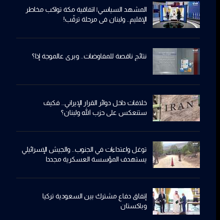
المشهد السياسي| اتفاقية مكة تواكب مخاطر
الإقليم.. ولبنان في مرحلة ترقّب!
نتائج ناقصة للمفاوضات.. وبري عالموجة إذا؟
خلافات داخل دوائر القرار الإيراني.. فكيف
ستنعكس على حزب الله ولبنان؟
توغل واعتداءات في الجنوب.. والجيش الإسرائيلي
يستهدف المؤسسة العسكرية مجددا
إتفاق دفاع مشترك بين السعودية تركيا
وباكستان