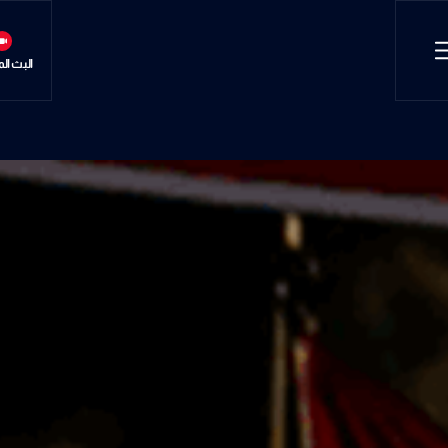
البث ال